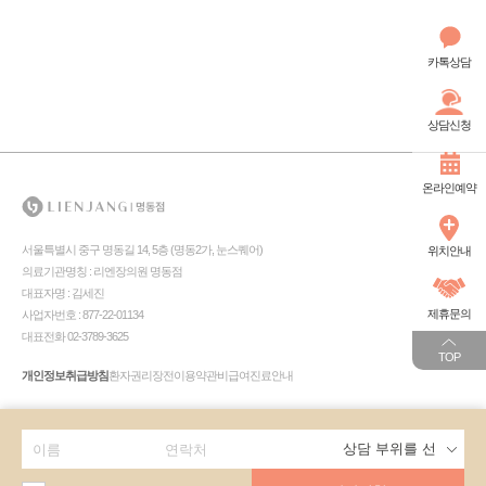
카톡상담
상담신청
온라인예약
서울특별시 중구 명동길 14, 5층 (명동2가, 눈스퀘어)
위치안내
의료기관명칭 : 리엔장의원 명동점
대표자명 : 김세진
제휴문의
사업자번호 : 877-22-01134
대표전화 02-3789-3625
TOP
개인정보취급방침
환자권리장전
이용약관
비급여진료안내