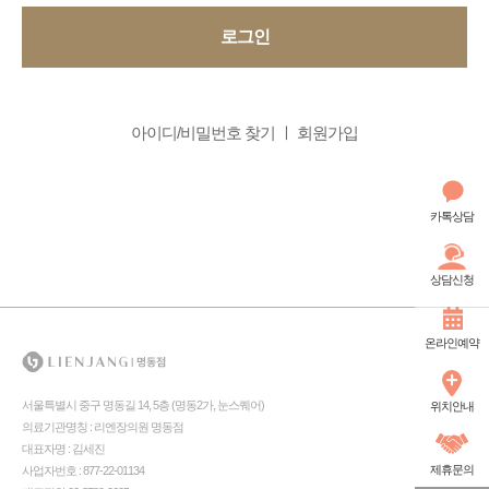
로그인
아이디/비밀번호 찾기
회원가입
카톡상담
상담신청
온라인예약
서울특별시 중구 명동길 14, 5층 (명동2가, 눈스퀘어)
위치안내
의료기관명칭 : 리엔장의원 명동점
대표자명 : 김세진
제휴문의
사업자번호 : 877-22-01134