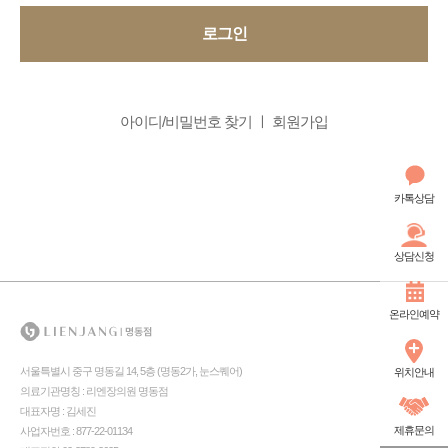
로그인
아이디/비밀번호 찾기
회원가입
카톡상담
상담신청
온라인예약
서울특별시 중구 명동길 14, 5층 (명동2가, 눈스퀘어)
위치안내
의료기관명칭 : 리엔장의원 명동점
대표자명 : 김세진
제휴문의
사업자번호 : 877-22-01134