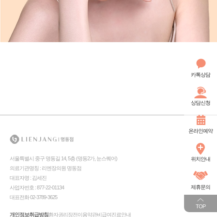
카톡상담
상담신청
온라인예약
서울특별시 중구 명동길 14, 5층 (명동2가, 눈스퀘어)
위치안내
의료기관명칭 : 리엔장의원 명동점
대표자명 : 김세진
제휴문의
사업자번호 : 877-22-01134
대표전화 02-3789-3625
TOP
개인정보취급방침
환자권리장전
이용약관
비급여진료안내